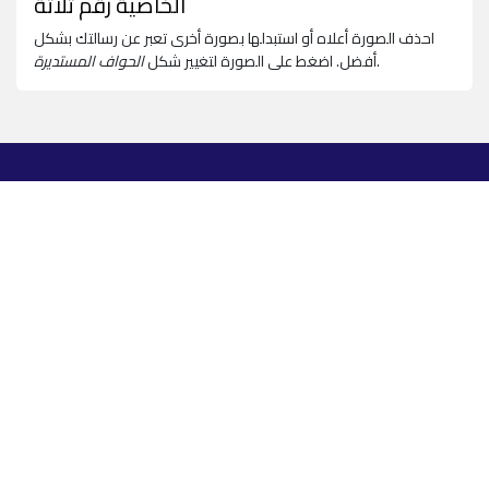
الخاصية رقم ثلاثة
احذف الصورة أعلاه أو استبدلها بصورة أخرى تعبر عن رسالتك بشكل
.
أفضل. اضغط على الصورة لتغيير شكل
الحواف المستديرة
منظمـة إسلاميـة عالميـة ترعى الشباب للنهـوض بهم من خلال برامج
نـوعـيـة يديـرهـا عامـلون ومتطـوّعـون مـتخصّـصون في شـؤون الشـباب
عن الندوة
ﻣﻦ ﻧﺤﻦ