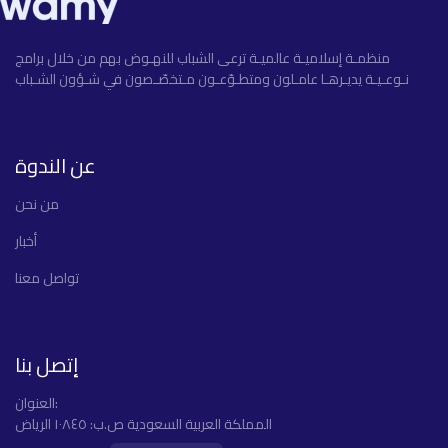
منظمـة إسلاميـة عالميـة ترعى الشباب للنهـوض بهم من خلال برامج
نـوعـيـة يديـرهـا عامـلون ومتطـوّعـون مـتخصّـصون في شـؤون الشـباب
عن الندوة
ﻣﻦ ﻧﺤﻦ
أخبار
تواصل معنا
إتصل بنا
العنوان:
المملكة العربية السعودية ص.ب: ١٠٨٤٥ الرياض