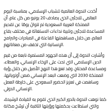
أكدت
الندوة العالمية للشباب الإسلامي
، بمناسبة
اليوم
العالمي للاجئين
الذي يصادف 20 يونيو من كل عام، أن
المملكة العربية السعودية لم تتوانَ يومًا عن تقديم
المساعدة للاجئين وتلبية نداءات الاستغاثة في مختلف بقاع
العالم، من خلال مساهمتها الفاعلة في المبادرات والبرامج
الإنسانية التي تخفف من معاناتهم.
وأشارت الندوة إلى أن هذه الجهود المستمرة نابعة من
قيم
الدين الإسلامي
التي تحث على الإخاء الإنساني، والعطاء،
ومساعدة المحتاج، وقد تعزز هذا النهج الأصيل من خلال
رؤية
المملكة 2030
التي وضعت البعد الإنساني ضمن أولوياتها،
وساهمت في تعزيز الحضور السعودي على خارطة العمل
الإنساني الدولي.
كما نوهت الندوة بالدور الكبير الذي تقوم به
القيادة الرشيدة
،
والتي استطاعت بحكمتها ورؤيتها الثاقبة أن ترسّخ مكانة