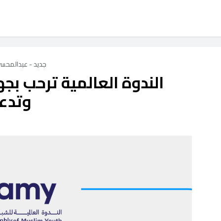
 us
برامج الندوة
جديد - عبدالمحسن
الندوة العالمية ترحب بج
وتدعو