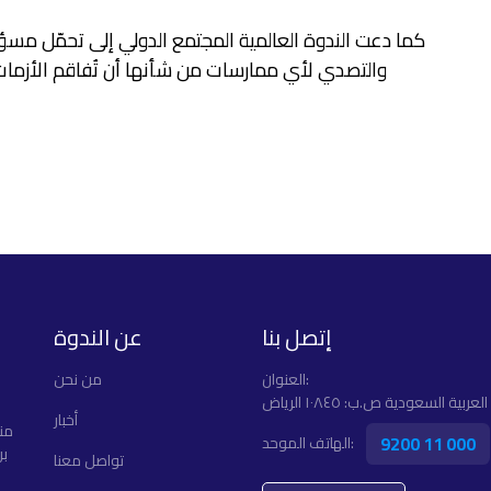
كما دعت الندوة العالمية المجتمع الدولي إلى تحمّل مسؤو
والتصدي لأي ممارسات من شأنها أن تُفاقم الأزمات
إتصل بنا
عن الندوة
العنوان:
ﻣﻦ ﻧﺤﻦ
ربية السعودية ص.ب: ١٠٨٤٥ الرياض
أخبار
من
9200 11 000
الهاتف الموحد:
بر
تواصل معنا