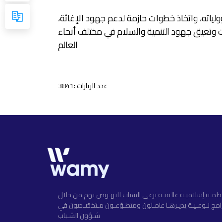
لياته، واتخاذ خطوات حازمة لدعم جهود الإغاثة،
 وتعيق جهود التنمية والسلام في مختلف أنحاء
العالم
عدد الزيارات :3841
ظمـة إسلاميـة عالميـة ترعى الشباب للنهـوض بهم من خلال
امج نـوعـيـة يديـرهـا عامـلون ومتطـوّعـون مـتخصّـصون في
شـؤون الشـباب