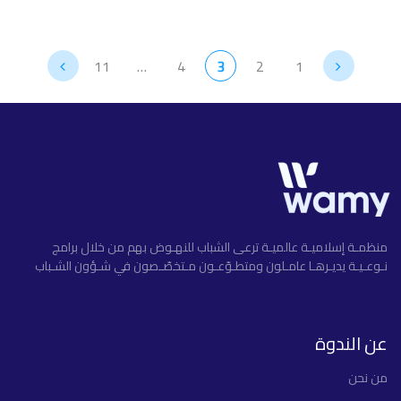
11
…
4
3
2
1
منظمـة إسلاميـة عالميـة ترعى الشباب للنهـوض بهم من خلال برامج
نـوعـيـة يديـرهـا عامـلون ومتطـوّعـون مـتخصّـصون في شـؤون الشـباب
عن الندوة
ﻣﻦ ﻧﺤﻦ