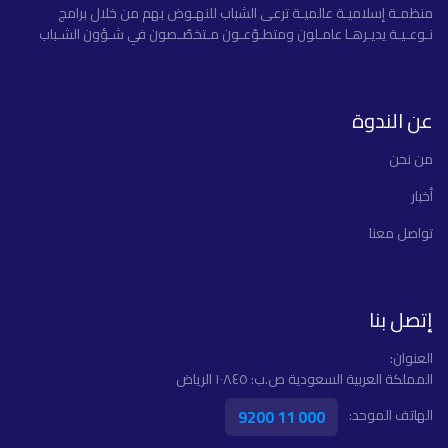
منظمـة إسلاميـة عالميـة ترعى الشباب للنهـوض بهم من خلال برامج
نـوعـيـة يديـرهـا عامـلون ومتطـوّعـون مـتخصّـصون في شـؤون الشـباب
عن الندوة
ﻣﻦ ﻧﺤﻦ
أخبار
تواصل معنا
إتصل بنا
العنوان:
المملكة العربية السعودية ص.ب: ١٠٨٤٥ الرياض
9200 11 000
الهاتف الموحد: