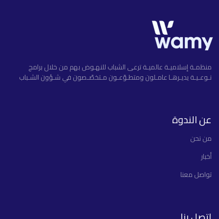
منظمـة إسلاميـة عالميـة ترعى الشباب للنهـوض بهم من خلال برامج
نـوعـيـة يديـرهـا عامـلون ومتطـوّعـون مـتخصّـصون في شـؤون الشـباب
عن الندوة
ﻣﻦ ﻧﺤﻦ
أخبار
تواصل معنا
إتصل بنا